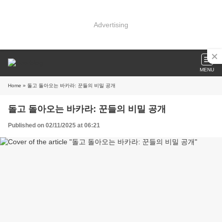
Advertising
MENU
Home
» 돌고 돌아오는 바카라: 꾼들의 비밀 공개
돌고 돌아오는 바카라: 꾼들의 비밀 공개
Published on 02/11/2025 at 06:21