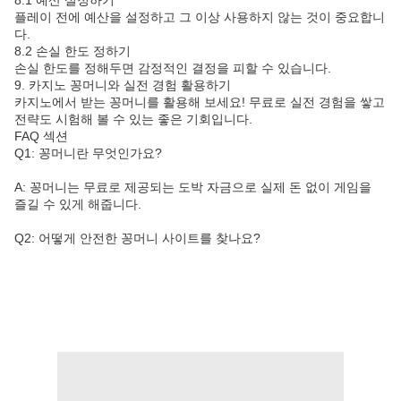
8.1 예산 설정하기
플레이 전에 예산을 설정하고 그 이상 사용하지 않는 것이 중요합니
다.
8.2 손실 한도 정하기
손실 한도를 정해두면 감정적인 결정을 피할 수 있습니다.
9. 카지노 꽁머니와 실전 경험 활용하기
카지노에서 받는 꽁머니를 활용해 보세요! 무료로 실전 경험을 쌓고
전략도 시험해 볼 수 있는 좋은 기회입니다.
FAQ 섹션
Q1: 꽁머니란 무엇인가요?
A: 꽁머니는 무료로 제공되는 도박 자금으로 실제 돈 없이 게임을
즐길 수 있게 해줍니다.
Q2: 어떻게 안전한 꽁머니 사이트를 찾나요?