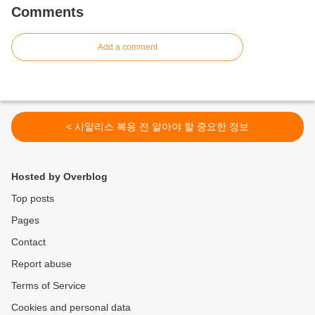
Comments
Add a comment
< 시알리스 복용 전 알아야 할 중요한 정보
Hosted by Overblog
Top posts
Pages
Contact
Report abuse
Terms of Service
Cookies and personal data