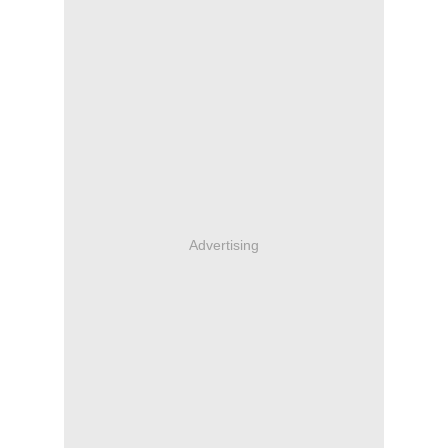
Advertising