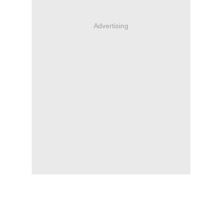
Advertising