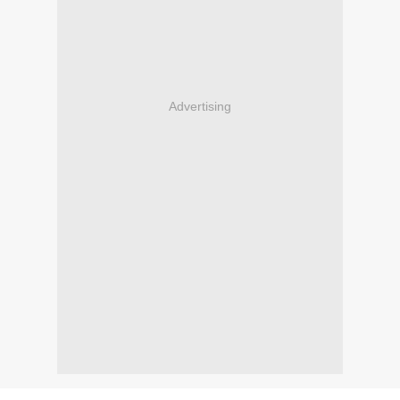
Advertising