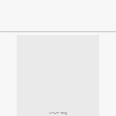
Advertising